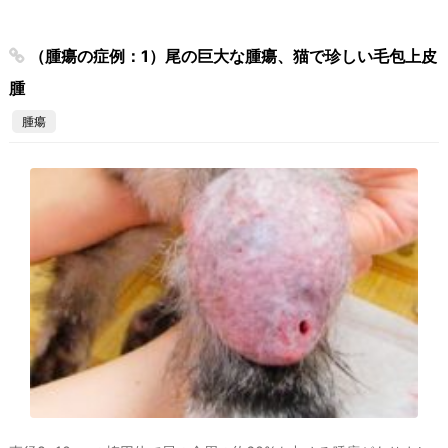
（腫瘍の症例：1）尾の巨大な腫瘍、猫で珍しい毛包上皮
腫
腫瘍