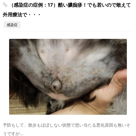
（感染症の症例：17）酷い膿痂疹！でも若いので敢えて
外用療法で・・・
感染症
予防もして、散歩もほぼしない状態で思い当たる悪化原因も無いそ
うですが…