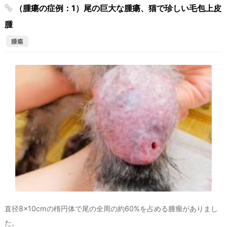
（腫瘍の症例：1）尾の巨大な腫瘍、猫で珍しい毛包上皮
腫
腫瘍
直径8×10cmの楕円体で尾の全周の約60%を占める腫瘤がありまし
た。