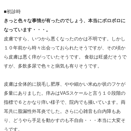
■初診時
きっと色々な事情が有ったのでしょう、本当にボロボロに
なっています・・・。
皮膚ですら、いつから悪くなったのかは不明です。しかし
１０年前から時々出会っておられたそうですが、その頃か
ら皮膚は悪く痒がっていたそうです。 食欲は旺盛だそうで
すが、多飲多尿で色々と病気も有りそうです。
皮膚は全体的に脱毛し肥厚、やや細かい米ぬか状のフケが
多量にありました。痒みはVASスケールと言う１０段階の
指標で６とかなり痒い様子で、院内でも掻いています。両
耳共に脂漏性外耳炎でした。さらに心雑音も白内障もあ
り、どうやら手足を動かすのも不自由・・・本当に大変そ
うです。