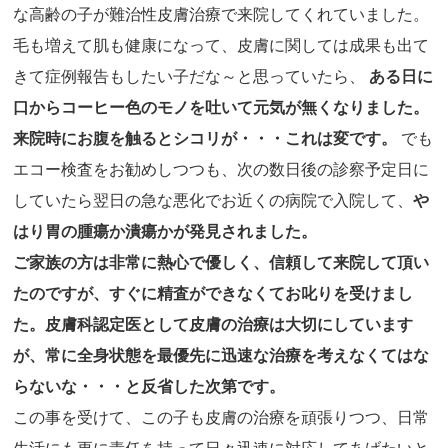
な高齢の子が難治性皮膚治療で来院してくれていました。
毛も増えて肌も健康になって、皮膚に関しては成果も出て
きて症例報告もしたい子だな～と思っていたら、
ある日に
口からコーヒー色のモノを吐いて元気が無くなりました。
来院時にお腹を触るとシコリが・・・これは変です。
でも
エコー検査をお勧めしつつも、次の数日後の診察予定日に
していたら翌日の急な悪化でお近くの病院で入院して、
や
はり胃の腫瘍か潰瘍かが発見されました。
ご家族の方は非常に熱心で優しく、信頼して来院して頂い
たのですが、すぐに精査ができなくてお叱りを受けまし
た。皮膚科認定医として皮膚の治療は大切にしています
が、常に全身状態を最優先に迅速な治療を考えなくてはな
らないな・・・と反省した次第です。
この事を受けて、この子も皮膚の治療を頑張りつつ、日常