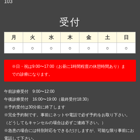
103
受付
月
火
水
木
金
土
日
○
○
○
○
○
○
○
※日・祝は9:00〜17:00（お昼に1時間程度の休憩時間あり）ま
での診療になります。
午前診療受付 9:00〜12:00
午後診療受付 16:00〜19:00（最終受付18:30）
※予約受付は30分前に終了します
※完全予約制です。事前にネットや電話で必ず予約をお取り下さい。
（どうしてもキャンセルの場合は必ずご連絡下さい。）
※急患の場合には特別対応をできるだけしますが、可能な限り事前にお
電話して下さい。