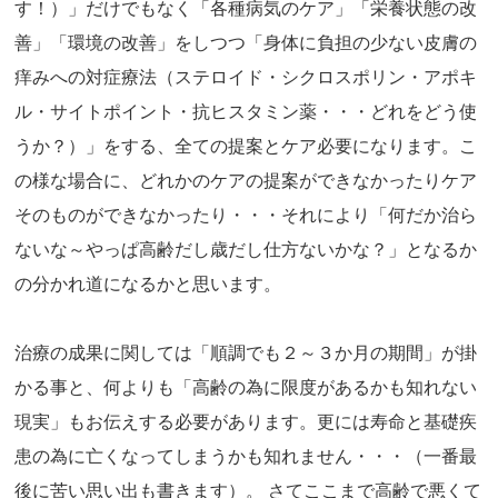
す！）」だけでもなく「各種病気のケア」「栄養状態の改
善」「環境の改善」をしつつ「身体に負担の少ない皮膚の
痒みへの対症療法（ステロイド・シクロスポリン・アポキ
ル・サイトポイント・抗ヒスタミン薬・・・どれをどう使
うか？）」をする、全ての提案とケア必要になります。こ
の様な場合に、どれかのケアの提案ができなかったりケア
そのものができなかったり・・・それにより「何だか治ら
ないな～やっぱ高齢だし歳だし仕方ないかな？」となるか
の分かれ道になるかと思います。
治療の成果に関しては「順調でも２～３か月の期間」が掛
かる事と、何よりも「高齢の為に限度があるかも知れない
現実」もお伝えする必要があります。更には寿命と基礎疾
患の為に亡くなってしまうかも知れません・・・（一番最
後に苦い思い出も書きます）。 さてここまで高齢で悪くて