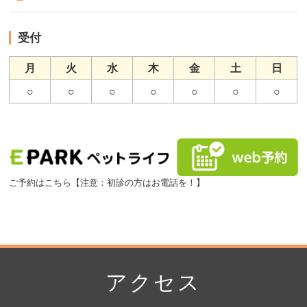
受付
月
火
水
木
金
土
日
○
○
○
○
○
○
○
ご予約はこちら【注意：初診の方はお電話を！】
アクセス