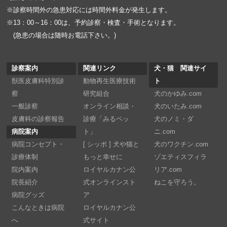
※診察時間外の急患対応には時間外料金が発生します。
※13：00～16：00は、予約診察・検査・手術となります。
(急患の場合は随時お電話下さい。)
診察案内
関連リンク
犬・猫 関連サイ
獣医皮膚科特別診
動物再生医療技術
ト
察
研究組合
犬のかゆみ.com
一般診察
オンライン相談・
犬のいたみ.com
皮膚科の診察報告
診療「みるペッ
犬のノミ・ダ
病院案内
ト」
ニ.com
病院コンセプト・
[ シッポ ] 犬や猫と
犬のワクチン.com
診療体制
もっと幸せに
ゾエティスフィラ
院内案内
ロイヤルカナン公
リア.com
院長紹介
式オンラインスト
ねこを守ろう。
病院グッズ
ア
こんなときは病院
ロイヤルカナン公
へ
式サイト