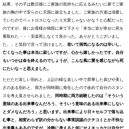
結果、その子は数日後にご家族の気持ちに応えるみたいに家でご家
族の胸の中で安らかに天国に旅立ちました。ご家族の方達は溺愛し
ていたのでペットロスになったり大変じゃないかな？と心配だった
のですが、後にお母様が病院に来て下さり「本当に皆が幸せに死を
看取れた・・・安楽死しなくて良かった。ありがとうございまし
た。」と笑顔で言って頂けました。
老いて病気になるのは辛いし、
亡くなった事は本当に寂しいですが、心から嬉しかったです。自分
もいつかは命を終えるのでしょうが、こんな風に愛を感じながら死
にたいな～と思えました。
ただただ哀しい別れと、上記の様な哀しい中で昇華した喜びや美し
さのある別れと、両方が同時期に発生したので改めて自分のスタン
スを考え直させられました。
同時期に両方経験したのは「そういう
意味のある出来事なんだろう、そういう意味のある出来事にしない
とダメなんだろう」と思います。出来事により
日々セルフで落ち込
む事と、相変わらず訳の分からない事実誤認のクチコミとか不快な
出来事もあるのですが、冷静に考えると何にせよキッカケは自分だ