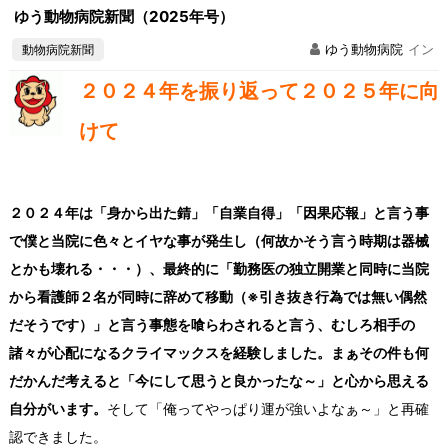
ゆう動物病院新聞（2025年号）
動物病院新聞
ゆう動物病院
イン
２０２４年を振り返って２０２５年に向
けて
２０２４年は「身から出た錆」「自業自得」「因果応報」と言う事
で僕と当院に色々とイヤな事が発生し（何故かそう言う時期は器械
とかも壊れる・・・）、最終的に「勤務医の独立開業と同時に当院
から看護師２名が同時に辞めて移動（※引き抜き行為では無い偶然
だそうです）」と言う事態を喰らわされると言う、むしろ相手の
諸々が心配になるクライマックスを経験しました。まぁその件も何
だかんだ考えると「今にして思うと良かったな～」と心から思える
自分がいます。
そして「俺ってやっぱり運が強いよなぁ～」と再確
認できました。