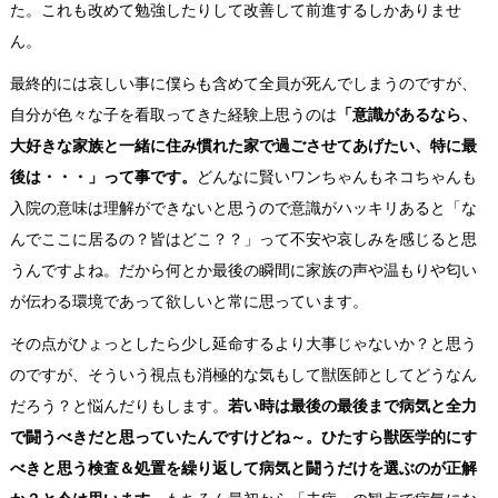
た。これも改めて勉強したりして改善して前進するしかありませ
ん。
最終的には哀しい事に僕らも含めて全員が死んでしまうのですが、
自分が色々な子を看取ってきた経験上思うのは
「意識があるなら、
大好きな家族と一緒に住み慣れた家で過ごさせてあげたい、特に最
後は・・・」って事です。
どんなに賢いワンちゃんもネコちゃんも
入院の意味は理解ができないと思うので意識がハッキリあると「な
んでここに居るの？皆はどこ？？」って不安や哀しみを感じると思
うんですよね。だから何とか最後の瞬間に家族の声や温もりや匂い
が伝わる環境であって欲しいと常に思っています。
その点がひょっとしたら少し延命するより大事じゃないか？と思う
のですが、そういう視点も消極的な気もして獣医師としてどうなん
だろう？と悩んだりもします。
若い時は最後の最後まで病気と全力
で闘うべきだと思っていたんですけどね～。ひたすら獣医学的にす
べきと思う検査＆処置を繰り返して病気と闘うだけを選ぶのが正解