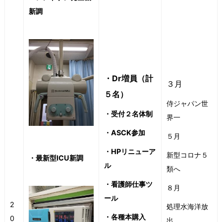
新調
・Dr増員（計
３月
５名）
侍ジャパン世
・受付２名体制
界一
・ASCK参加
５月
・HPリニューア
新型コロナ５
・最新型ICU新調
ル
類へ
・看護師仕事ツ
８月
ール
2
処理水海洋放
・各種本購入
0
出