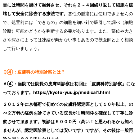
更には時間を掛けて融解させ、それを２～４回繰り返して細胞を破
壊して安全に除去する療法です。
悪性の腫瘍には使用できませんの
で、処置前には「できもの」の細胞を細い針で吸引して調べ（細胞
診断）可能かどうかを判断する必要があります。また、部位や大き
さや深さによっては凍結が向かない事もあるので獣医師とよく相談
して行いましょう。
Ｑ④：皮膚科の特別診察とは？
Ａ④：
当院では院長の皮膚科診察は初回は「皮膚科特別診察」にな
っております。https://kyoto-yuu.jp/medical1.html
２０１２年に京都府で初めての皮膚科認定医として１０年以上、の
べ２万弱の症例を診てきている院長が１時間枠を確保して丁寧に診
察させて頂きます。初診は５０００円
（高い！と思われるかも知れ
ませんが、認定医診察としては安いです）
ですが、その後は一般再
診と同じ８００円になります。