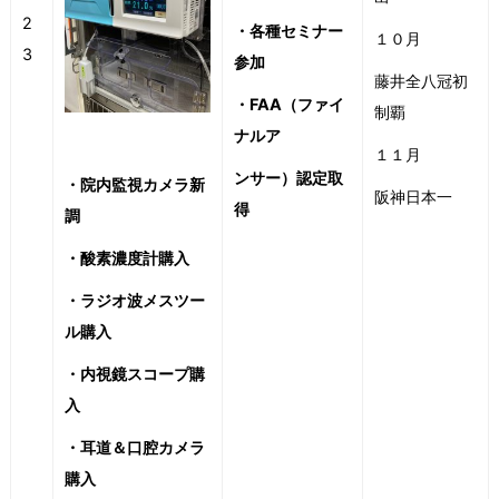
2
・各種セミナー
１０月
3
参加
藤井全八冠初
・FAA（ファイ
制覇
ナルア
１１月
ンサー）認定取
・院内監視カメラ新
阪神日本一
得
調
・酸素濃度計購入
・ラジオ波メスツー
ル購入
・内視鏡スコープ購
入
・耳道＆口腔カメラ
購入