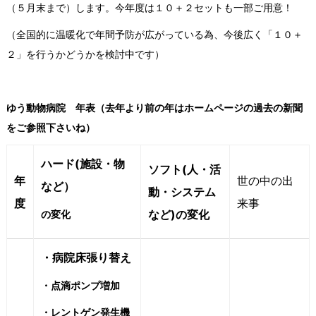
（５月末まで）します。今年度は１０＋２セットも一部ご用意！
（全国的に温暖化で年間予防が広がっている為、今後広く「１０＋
２」を行うかどうかを検討中です）
ゆう動物病院 年表（去年より前の年はホームページの過去の新聞
をご参照下さいね）
ハード(施設・物
ソフト(人・活
年
世の中の出
など）
動・システム
度
来事
など)の変化
の変化
・病院床張り替え
・点滴ポンプ増加
・レントゲン発生機