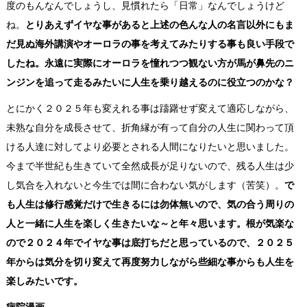
度のもんなんでしょうし、見慣れたら「日常」なんでしょうけど
ね。
とりあえずイヤな事があると上述の色んな人の名言以外にもま
だ見ぬ海外講演やオーロラの事を考えてみたりする事も良い手段で
したね。永遠に実際にオーロラを憧れつつ観ない方が馬が鼻先のニ
ンジンを追って走るみたいに人生を乗り越えるのに役立つのかな？
とにかく２０２５年も変えれる事は躊躇せず変えて適応しながら、
未熟な自分を成長させて、折角縁が有って自分の人生に関わって頂
ける人達に対してより必要とされる人間になりたいと思いました。
今まで半世紀も生きていて全然成長が足りないので、残る人生は少
し気合を入れないと今生では間に合わない気がします（苦笑）。
で
も人生は修行感覚だけで生きるには勿体無いので、気の合う周りの
人と一緒に人生を楽しく生きたいな～と年々思います。根が気楽な
ので２０２４年でイヤな事は底打ちだと思っているので、２０２５
年からは気分を切り変えて再度努力しながら些細な事からも人生を
楽しみたいです。
病院漫画