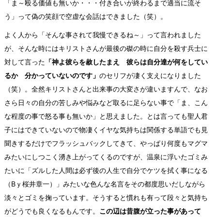
「ま～殴る価値も無いか・・・付き合いが終わるまで適当に流そ
う」って偽の笑顔で空虚な会話はできました（笑）。
よく人から「そんな事されて我慢できるね～」って言われました
が、そんな時にはキリストさんが最後の磔の時に自分を殺す兵士に
対して言った
「神よ彼らを赦したまえ 彼らは自分達が何をしてい
るか 分かっていないのです」
のセリフが凄く支えになりました
（笑）。全然キリストさんと出来事の大変さが違いますんで、なお
さら日々の自分の苦しみや悩みなど取るに足らない事で「ま、こん
な程度の事で怒る事も無いか」と思えました。とは言っても聖人君
子にはできていないので物凄くイヤな気持ちは関係する単語でも見
聞きするだけでフラッシュバックしてきて、やっぱり何度もマグマ
みたいにしつこく湧き上がってくるのですが、温泉に浮いたゴミみ
たいに「ズルした人間は必ず後の人生で自分でケツを拭く事になる
（Bｙ桜井章一）」みたいな色んな名言をその都度思いだしながら
淡々とゴミを掬っています。そうすると慣れも有って段々と気持ち
がどうでも良くなるもんです。
この辺は昔腹が立った事があって