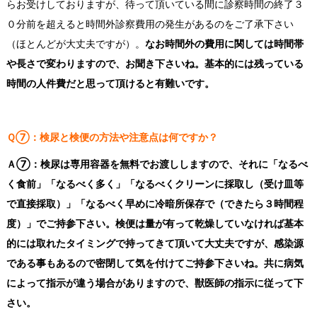
らお受けしておりますが、待って頂いている間に診察時間の終了３
０分前を超えると時間外診察費用の発生があるのをご了承下さい
（ほとんどが大丈夫ですが）。
なお時間外の費用に関しては時間帯
や長さで変わりますので、お聞き下さいね。基本的には残っている
時間の人件費だと思って頂けると有難いです。
Ｑ⑦：検尿と検便の方法や注意点は何ですか？
Ａ⑦：検尿は専用容器を無料でお渡ししますので、それに「なるべ
く食前」「なるべく多く」「なるべくクリーンに採取し（受け皿等
で直接採取）」「なるべく早めに冷暗所保存で（できたら３時間程
度）」でご持参下さい。検便は量が有って乾燥していなければ基本
的には取れたタイミングで持ってきて頂いて大丈夫ですが、感染源
である事もあるので密閉して気を付けてご持参下さいね。共に病気
によって指示が違う場合がありますので、獣医師の指示に従って下
さい。