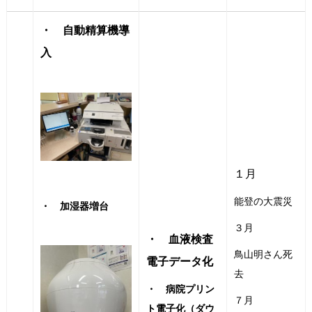
・ 自動精算機導
入
１月
能登の大震災
・ 加湿器増台
３月
・ 血液検査
鳥山明さん死
電子データ化
去
・ 病院プリン
７月
ト電子化（ダウ