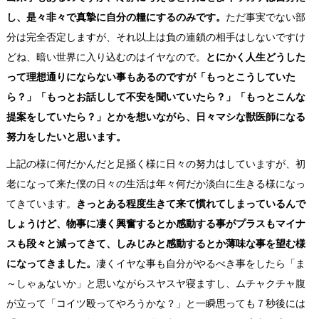
し、
是々非々で真摯に自分の糧にするのみです。
ただ事実でない部
分は完全否定しますが、それ以上は負の連鎖の相手はしないですけ
どね、暗い世界に入り込むのはイヤなので。
とにかく
人生どうした
って理想通りにならない事もあるのですが「もっとこうしていた
ら？」「もっとお話しして不安を聞いていたら？」「もっとこんな
提案をしていたら？」とかを想いながら、日々マシな獣医師になる
努力をしたいと思います。
上記の様に何だかんだと足掻く様に日々の努力はしていますが、初
老になって来た僕の日々の生活は年々何だか淡白に生きる様になっ
てきています。
きっとある程度生きて来て慣れてしまっているんで
しょうけど、物事に凄く興奮するとか感動する事がプラスもマイナ
スも段々と減ってきて、しみじみと感動するとか薄味な事を望む様
になってきました。
凄くイヤな事も自分がやるべき事をしたら「ま
～しゃぁないか」と思いながらスヤスヤ寝ますし、ムチャクチャ腹
が立って「コイツ殴ってやろうかな？」と一瞬思っても７秒後には