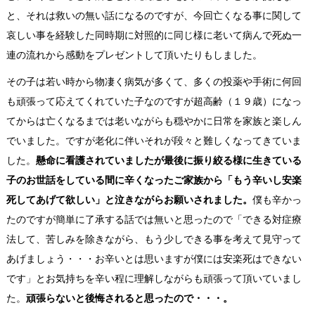
と、それは救いの無い話になるのですが、今回亡くなる事に関して
哀しい事を経験した同時期に対照的に同じ様に老いて病んで死ぬ一
連の流れから感動をプレゼントして頂いたりもしました。
その子は若い時から物凄く病気が多くて、多くの投薬や手術に何回
も頑張って応えてくれていた子なのですが超高齢（１９歳）になっ
てからは亡くなるまでは老いながらも穏やかに日常を家族と楽しん
でいました。ですが老化に伴いそれが段々と難しくなってきていま
した。
懸命に看護されていましたが最後に振り絞る様に生きている
子のお世話をしている間に辛くなったご家族から「もう辛いし安楽
死してあげて欲しい」と泣きながらお願いされました。
僕も辛かっ
たのですが簡単に了承する話では無いと思ったので「できる対症療
法して、苦しみを除きながら、もう少しできる事を考えて見守って
あげましょう・・・お辛いとは思いますが僕には安楽死はできない
です」とお気持ちを辛い程に理解しながらも頑張って頂いていまし
た。
頑張らないと後悔されると思ったので・・・。