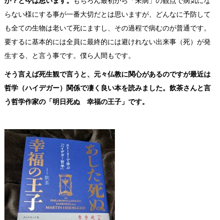
か？と今は思います。
もちろん最初から「未病」の観点で病気にな
らない様にする事が一番大切だとは思いますが、どんなに予防して
も全ての生物は老いて死にますし、その過程で病むのが普通です。
要するに基本的には全員に最終的には避けれない出来事（死）が発
生する、と言う事です。僕ら人間もです。
そう言えば死生観で言うと、元々仏教に関心があるのですが最近は
哲学（ハイデガー）関係で凄く良い本を読みました。飲茶さんと言
う哲学作家の「明日死ぬ 幸福の王子」です。