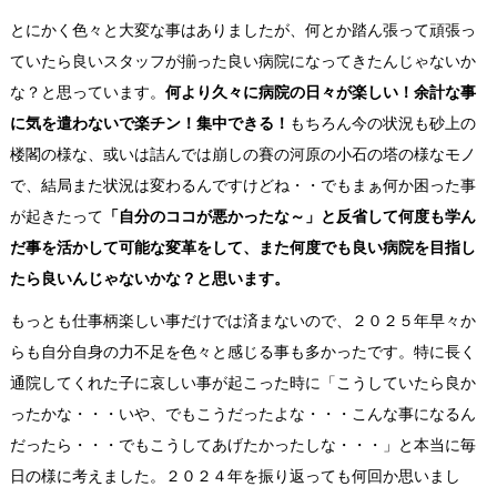
とにかく色々と大変な事はありましたが、何とか踏ん張って頑張っ
ていたら良いスタッフが揃った良い病院になってきたんじゃないか
な？と思っています。
何より久々に病院の日々が楽しい！余計な事
に気を遣わないで楽チン！集中できる！
もちろん今の状況も砂上の
楼閣の様な、或いは詰んでは崩しの賽の河原の小石の塔の様なモノ
で、結局また状況は変わるんですけどね・・でもまぁ何か困った事
が起きたって
「自分のココが悪かったな～」と反省して何度も学ん
だ事を活かして可能な変革をして、また何度でも良い病院を目指し
たら良いんじゃないかな？と思います。
もっとも仕事柄楽しい事だけでは済まないので、２０２５年早々か
らも自分自身の力不足を色々と感じる事も多かったです。特に長く
通院してくれた子に哀しい事が起こった時に「こうしていたら良か
ったかな・・・いや、でもこうだったよな・・・こんな事になるん
だったら・・・でもこうしてあげたかったしな・・・」と本当に毎
日の様に考えました。２０２４年を振り返っても何回か思いまし