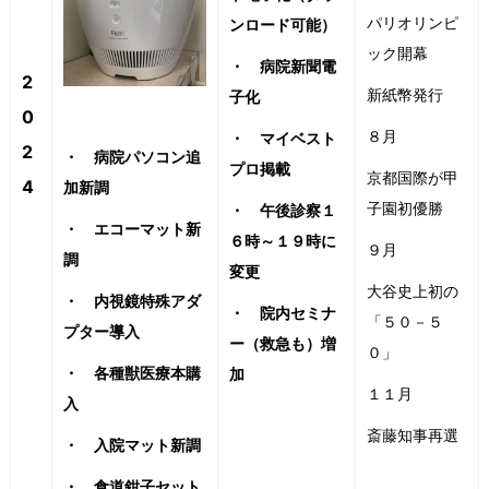
パリオリンピ
ンロード可能）
ック開幕
・ 病院新聞電
2
新紙幣発行
子化
0
８月
・ マイベスト
2
・ 病院パソコン追
プロ掲載
京都国際が甲
4
加新調
子園初優勝
・ 午後診察１
・ エコーマット新
６時～１９時に
９月
調
変更
大谷史上初の
・ 内視鏡特殊アダ
・ 院内セミナ
「５０－５
プター導入
ー（救急も）増
０」
・ 各種獣医療本購
加
１１月
入
斎藤知事再選
・ 入院マット新調
・ 食道鉗子セット