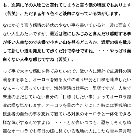
も、次第にその人物ごと忘れてしまうと言う僕の特技でもあります
（苦笑）。ただまぁ年々色々と淡白になっている気がします。
なにかそう言う感情の起伏の少ない事を書いていると非常に面白く
ない人生みたいですが、
最近は逆にしみじみと喜んだり感動する事
が多い人生なので夫婦で小さい山を登るどころか、近所の街を散歩
して新しい道を発見して歩くだけで幸せですね。・・・やっぱり面
白くない人生な感じですね（苦笑）。
って事で大きな感動を得てみたいので、近い内に海外で皮膚科の講
演をする事と、オーロラを観る人生の遣り甲斐と目標を達成したい
なぁ～って思っています。海外講演は仕事の一里塚ですが、人生で
未達のまだしていない自分の「目標（したい事）」ってオーロラ鑑
賞の様な気がします。オーロラを目の当たりにした時には客観的に
観測者の自分の事を忘れて観ている対象のオーロラと一体化できる
様な気がするんですよね！・・・とか言いつつも、恐らくそんな綺
麗なオーロラでも毎日の様に見ている現地の人にしたら雪や満月程