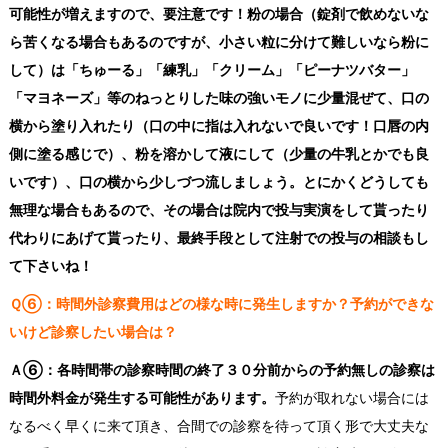
可能性が増えますので、要注意です！粉の場合（錠剤で飲めないな
ら苦くなる場合もあるのですが、小さい粒に分けて難しいなら粉に
して）は「ちゅーる」「練乳」「クリーム」「ピーナツバター」
「マヨネーズ」等のねっとりした味の強いモノに少量混ぜて、口の
横から塗り入れたり（口の中に指は入れないで良いです！口唇の内
側に塗る感じで）、粉を溶かして液にして（少量の牛乳とかでも良
いです）、口の横から少しづつ流しましょう。とにかくどうしても
無理な場合もあるので、その場合は院内で投与実演をして貰ったり
代わりにあげて貰ったり、最終手段として注射での投与の相談もし
て下さいね！
Ｑ⑥：時間外診察費用はどの様な時に発生しますか？予約ができな
いけど診察したい場合は？
Ａ⑥：
各時間帯の診察時間の終了３０分前からの予約無しの診察は
時間外料金が発生する可能性があります。
予約が取れない場合には
なるべく早くに来て頂き、合間での診察を待って頂く形で大丈夫な