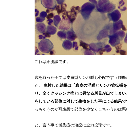
これは細胞診です。
歳を取った子では皮膚型リンパ腫も心配です（腫瘍
た。
生検した結果は「真皮の浮腫とリンパ管拡張を
り、全くクッシング病とは異なる所見が出てしまい
をしている部位に対して生検をした事による結果で
っちゃうのが可哀想で部位を少なくしちゃうのは悪
と、言う事で感染症の治療に全力投球です。