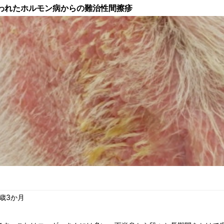
われたホルモン病からの難治性間擦疹
歳3か月