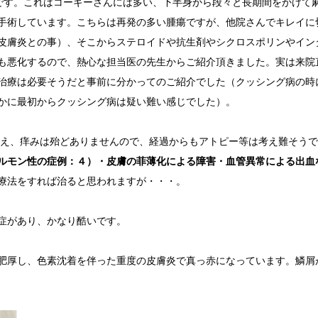
です。これはコーギーさんには多い、下半身から段々と長期間をかけて
手術しています。こちらは再発の多い腫瘍ですが、他院さんでキレイに
皮膚炎との事）、そこからステロイドや抗生剤やシクロスポリンやイン
も悪化するので、熱心な担当医の先生からご紹介頂きました。実は来院
治療は必要そうだと事前に分かってのご紹介でした（クッシング病の時
かに最初からクッシング病は疑い難い感じでした）。
え、痒みは殆どありませんので、経過からもアトピー等は考え難そうで
ルモン性の症例：４）・皮膚の菲薄化による障害・血管異常による出血
療法をすれば治ると思われますが・・・。
症があり、かなり酷いです。
肥厚し、色素沈着を伴った重度の皮膚炎で真っ赤になっています。鱗屑