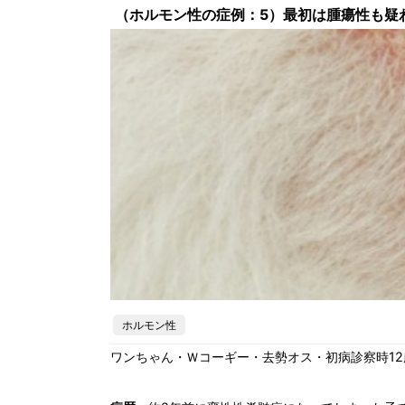
（ホルモン性の症例：5）最初は腫瘍性も疑
ホルモン性
ワンちゃん・Ｗコーギー・去勢オス・初病診察時12