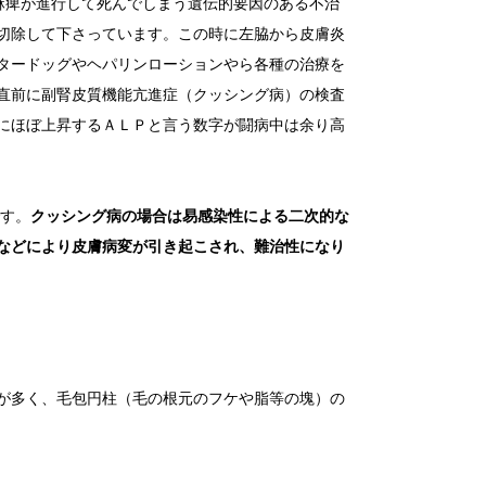
麻痺が進行して死んでしまう遺伝的要因のある不治
切除して下さっています。この時に左脇から皮膚炎
タードッグやヘパリンローションやら各種の治療を
直前に副腎皮質機能亢進症（クッシング病）の検査
にほぼ上昇するＡＬＰと言う数字が闘病中は余り高
す。
クッシング病の場合は易感染性による二次的な
などにより皮膚病変が引き起こされ、難治性になり
が多く、毛包円柱（毛の根元のフケや脂等の塊）の