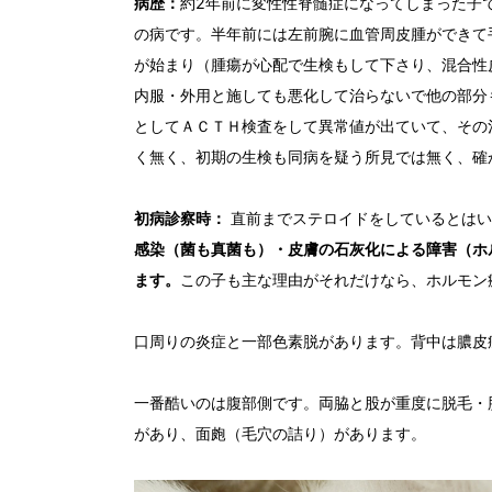
病歴：
約2年前に変性性脊髄症になってしまった子
の病です。半年前には左前腕に血管周皮腫ができて
が始まり（腫瘍が心配で生検もして下さり、混合性
内服・外用と施しても悪化して治らないで他の部分
としてＡＣＴＨ検査をして異常値が出ていて、その
く無く、初期の生検も同病を疑う所見では無く、確
初病診察時：
直前までステロイドをしているとはい
感染（菌も真菌も）・皮膚の石灰化による障害（ホ
ます。
この子も主な理由がそれだけなら、ホルモン
口周りの炎症と一部色素脱があります。背中は膿皮
一番酷いのは腹部側です。両脇と股が重度に脱毛・
があり、面皰（毛穴の詰り）があります。