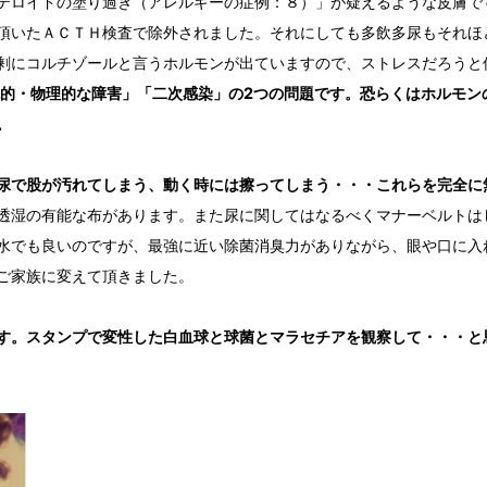
テロイドの塗り過ぎ（アレルギーの症例：８）」が疑えるような皮膚で
頂いたＡＣＴＨ検査で除外されました。それにしても多飲多尿もそれほ
剰にコルチゾールと言うホルモンが出ていますので、ストレスだろうと
的・物理的な障害」「二次感染」の2つの問題です。恐らくはホルモン
。
尿で股が汚れてしまう、動く時には擦ってしまう・・・これらを完全に
透湿の有能な布があります。また尿に関してはなるべくマナーベルトは
水でも良いのですが、最強に近い除菌消臭力がありながら、眼や口に入
ご家族に変えて頂きました。
す。スタンプで変性した白血球と球菌とマラセチアを観察して・・・と