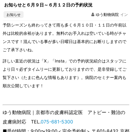
お知らせと６月９日～６月１２日の予約状況
お知らせ
ゆう動物病院
イン
予防シーズンも終わってきて雨も多く６月１０日・１１日の午前以
外は比較的余裕があります。無料のお手入れは空いている時がチャ
ンスです！混んでいる事が多い日曜日は基本的にお断りしますので
ご了承下さいね。
詳しい直近の状況は「X」「Insta」での予約状況紹介はスタッフに
より日々必ずタイムリーに更新しておりますので、是非登録してご
覧下さい（たまに色んな情報もあります）。病院のセミナー案内も
順次公開しています！
ゆう動物病院｜京都市の皮膚科認定医 アトピー・難治の
皮膚病対応 TEL.
075-681-5300
■受付時間：9:00〜19:00＜完全予約制＞ 〒601-8432 京都