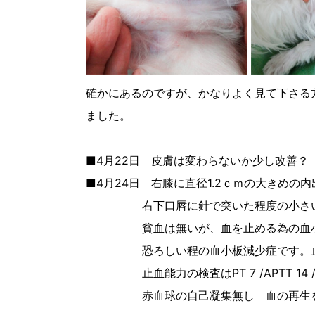
確かにあるのですが、かなりよく見て下さる
ました。
■4月22日 皮膚は変わらないか少し改善？
■4月24日 右膝に直径1.2ｃｍの大きめの
右下口唇に針で突いた程度の小さい点
貧血は無いが、血を止める為の血小板が4
恐ろしい程の血小板減少症です。止血
止血能力の検査はPT 7 /APTT 14 /F
赤血球の自己凝集無し 血の再生を