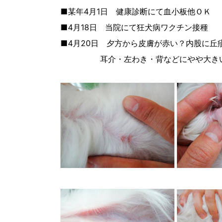
■某年4月1日 健康診断にて血小板他ＯＫ
■4月18日 当院にて狂犬病ワクチン接種
■4月20日 夕方から皮膚が赤い？内股に丘
耳介・左わき・背などにやや大きい（