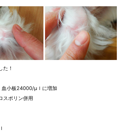
した！
血小板24000/μｌに増加
ロスポリン併用
ｌ
μｌ
ｌ