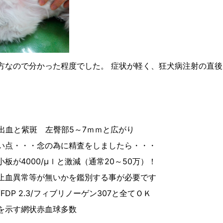
方なので分かった程度でした。 症状が軽く、狂犬病注射の直
内出血と紫斑 左臀部5～7ｍｍと広がり
・・・念の為に精査をしましたら・・・
000/μｌと激減（通常20～50万）！
異常等が無いかを鑑別する事が必要です
DP 2.3/フィブリノーゲン307と全てＯＫ
示す網状赤血球多数