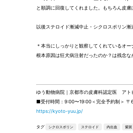
と順調に回復してくれました。もちろん皮膚
以後ステロイド漸減中止・シクロスポリン漸
＊本当にしっかりと観察してくれているオー
根本原因は狂犬病注射だったのか？は残念な
ゆう動物病院｜京都市の皮膚科認定医 アトピ
■受付時間：9:00〜19:00＜完全予約制＞ 〒
https://kyoto-yuu.jp/
タグ
シクロスポリン
ステロイド
内出血
紫斑