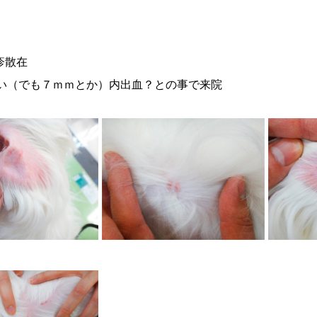
疹散在
でも７ｍｍとか）内出血？との事で来院