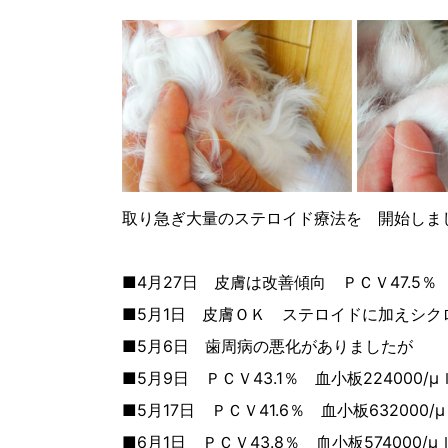
取り急ぎ大量のステロイド療法を 開始しま
■4月27日 皮膚は改善傾向 ＰＣＶ47.5％ 
■5月1日 皮膚ＯＫ ステロイドに加えシク
■5月6日 歯周病の悪化がありましたが
■5月9日 ＰＣＶ43.1％ 血小板224000/μ
■5月17日 ＰＣＶ41.6％ 血小板632000/
■6月1日 ＰＣＶ43.8％ 血小板574000/μ