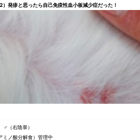
2）発疹と思ったら自己免疫性血小板減少症だった！
 ♂（右陰睾）
アミノ酸分解食）管理中