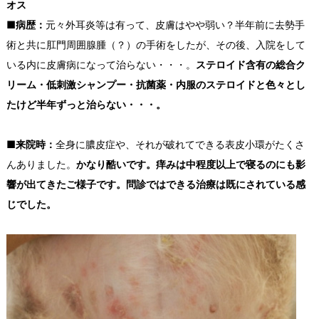
オス
■病歴：
元々外耳炎等は有って、皮膚はやや弱い？半年前に去勢手
術と共に肛門周囲腺腫（？）の手術をしたが、その後、入院をして
いる内に皮膚病になって治らない・・・。
ステロイド含有の総合ク
リーム・低刺激シャンプー・抗菌薬・内服のステロイドと色々とし
たけど半年ずっと治らない・・・。
■来院時：
全身に膿皮症や、それが破れてできる表皮小環がたくさ
んありました。
かなり酷いです。痒みは中程度以上で寝るのにも影
響が出てきたご様子です。問診ではできる治療は既にされている感
じでした。