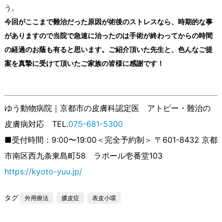
う。
今回がここまで難治だった原因が術後のストレスなら、時期的な事
がありますので当院で急速に治ったのは手術が終わってからの時間
の経過のお蔭も有ると思います。ご紹介頂いた先生と、色んなご提
案を真摯に受けて頂いたご家族の皆様に感謝です！
ゆう動物病院｜京都市の皮膚科認定医 アトピー・難治の
皮膚病対応 TEL.
075-681-5300
■受付時間：9:00〜19:00＜完全予約制＞ 〒601-8432 京都
市南区西九条東島町58 ラポール壱番堂103
https://kyoto-yuu.jp/
タグ
外用療法
膿皮症
表皮小環