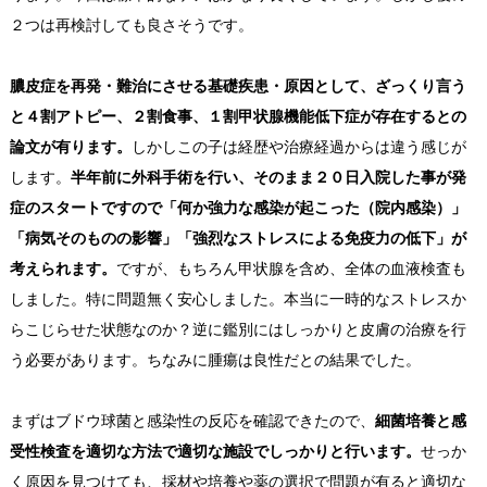
２つは再検討しても良さそうです。
膿皮症を再発・難治にさせる基礎疾患・原因として、ざっくり言う
と４割アトピー、２割食事、１割甲状腺機能低下症が存在するとの
論文が有ります。
しかしこの子は経歴や治療経過からは違う感じが
します。
半年前に外科手術を行い、そのまま２０日入院した事が発
症のスタートですので「何か強力な感染が起こった（院内感染）」
「病気そのものの影響」「強烈なストレスによる免疫力の低下」が
考えられます。
ですが、もちろん甲状腺を含め、全体の血液検査も
しました。特に問題無く安心しました。本当に一時的なストレスか
らこじらせた状態なのか？逆に鑑別にはしっかりと皮膚の治療を行
う必要があります。ちなみに腫瘍は良性だとの結果でした。
まずはブドウ球菌と感染性の反応を確認できたので、
細菌培養と感
受性検査を適切な方法で適切な施設でしっかりと行います。
せっか
く原因を見つけても、採材や培養や薬の選択で問題が有ると適切な