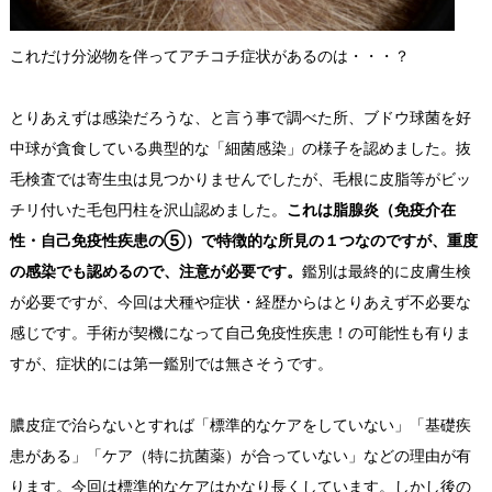
これだけ分泌物を伴ってアチコチ症状があるのは・・・？
とりあえずは感染だろうな、と言う事で調べた所、ブドウ球菌を好
中球が貪食している典型的な「細菌感染」の様子を認めました。抜
毛検査では寄生虫は見つかりませんでしたが、毛根に皮脂等がビッ
チリ付いた毛包円柱を沢山認めました。
これは脂腺炎（免疫介在
性・自己免疫性疾患の⑤）で特徴的な所見の１つなのですが、重度
の感染でも認めるので、注意が必要です。
鑑別は最終的に皮膚生検
が必要ですが、今回は犬種や症状・経歴からはとりあえず不必要な
感じです。手術が契機になって自己免疫性疾患！の可能性も有りま
すが、症状的には第一鑑別では無さそうです。
膿皮症で治らないとすれば「標準的なケアをしていない」「基礎疾
患がある」「ケア（特に抗菌薬）が合っていない」などの理由が有
ります。今回は標準的なケアはかなり長くしています。しかし後の