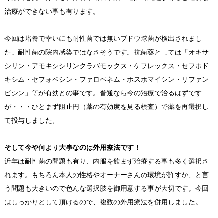
治療ができない事も有ります。
今回は培養で幸いにも耐性菌では無いブドウ球菌が検出されまし
た。耐性菌の院内感染ではなさそうです。抗菌薬としては「オキサ
シリン・アモキシシリンクラバモックス・ケフレックス・セフポド
キシム・セフォベシン・ファロペネム・ホスホマイシン・リファン
ピシン」等が有効との事です。普通なら今の治療で治るはずです
が・・・ひとまず阻止円（薬の有効度を見る検査）で薬を再選択し
て投与しました。
そして今や何より大事なのは外用療法です！
近年は耐性菌の問題も有り、内服を飲まず治療する事も多く選択さ
れます。もちろん本人の性格やオーナーさんの環境が許すか、と言
う問題も大きいので色んな選択肢を御用意する事が大切です。今回
はしっかりとして頂けるので、複数の外用療法を併用しました。