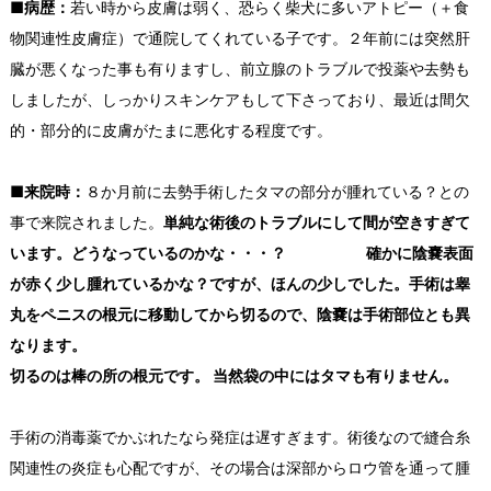
■病歴：
若い時から皮膚は弱く、恐らく柴犬に多いアトピー（＋食
物関連性皮膚症）で通院してくれている子です。２年前には突然肝
臓が悪くなった事も有りますし、前立腺のトラブルで投薬や去勢も
しましたが、しっかりスキンケアもして下さっており、最近は間欠
的・部分的に皮膚がたまに悪化する程度です。
■来院時：
８か月前に去勢手術したタマの部分が腫れている？との
事で来院されました。
単純な術後のトラブルにして間が空きすぎて
います。どうなっているのかな・・・？ 確かに陰嚢表面
が赤く少し腫れているかな？ですが、ほんの少しでした。手術は睾
丸をペニスの根元に移動してから切るので、陰嚢は手術部位とも異
なります。
切るのは棒の所の根元です。 当然袋の中にはタマも有りません。
手術の消毒薬でかぶれたなら発症は遅すぎます。術後なので縫合糸
関連性の炎症も心配ですが、その場合は深部からロウ管を通って腫